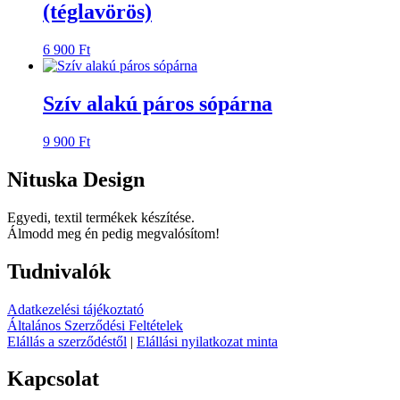
(téglavörös)
6 900
Ft
Szív alakú páros sópárna
9 900
Ft
Nituska Design
Egyedi, textil termékek készítése.
Álmodd meg én pedig megvalósítom!
Tudnivalók
Adatkezelési tájékoztató
Általános Szerződési Feltételek
Elállás a szerződéstől
|
Elállási nyilatkozat minta
Kapcsolat