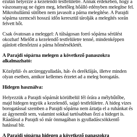
ezután helyezze a kezelendő testfelületre. Annak érdekében, hogy a
vászonanyag ne égjen meg, lehetőleg hőálló edényben melegítse fel.
Mikrohullámú sütőben nem javasolt a párna melegítése. A Parajdi
sópárna szemcséi hosszú időn keresztül tárolják a melegítés során
felvett hőt.
Csak óvatosan a meleggel: A túlságosan forró sópárna sérülést
okozhat! Mielőtt a kezelendő testfelületre tenné, mindenképpen
ajánlott ellenőrizni a párna hőmérsékletét.
A Parajdi sópárna melegen a következő panaszokra
alkalmazható:
Középfül- és arcüreggyulladás, hát- és derékfájás, illetve minden
olyan esetben, amikor kellemes érzetet ad a meleg borogatás.
Hidegen használva:
Helyezzük a Parajdi sópárnát körülbelül fél órára a mélyhűtőbe,
majd hidegen tegyük a kezelendő, sajgó testfelületre. A hideg vizes
borogatással szemben a Parajdi sópárna nem áztatja el a ruhánkat és
az ágyneműt sem, valamint sokkal tartósabban őrzi a hideget is.
Ráadásul a Parajdi só már önmagában is gyulladáscsökkentő
hatással bír.
A Parajdi sópárna hidegen a következő panaszokra