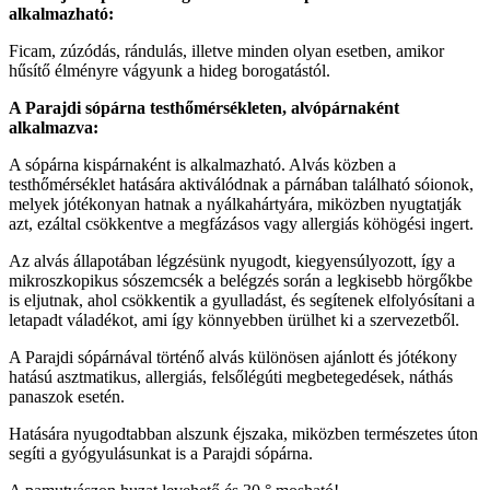
alkalmazható:
Ficam, zúzódás, rándulás, illetve minden olyan esetben, amikor
hűsítő élményre vágyunk a hideg borogatástól.
A Parajdi sópárna testhőmérsékleten, alvópárnaként
alkalmazva:
A sópárna kispárnaként is alkalmazható. Alvás közben a
testhőmérséklet hatására aktiválódnak a párnában található sóionok,
melyek jótékonyan hatnak a nyálkahártyára, miközben nyugtatják
azt, ezáltal csökkentve a megfázásos vagy allergiás köhögési ingert.
Az alvás állapotában légzésünk nyugodt, kiegyensúlyozott, így a
mikroszkopikus sószemcsék a belégzés során a legkisebb hörgőkbe
is eljutnak, ahol csökkentik a gyulladást, és segítenek elfolyósítani a
letapadt váladékot, ami így könnyebben ürülhet ki a szervezetből.
A Parajdi sópárnával történő alvás különösen ajánlott és jótékony
hatású asztmatikus, allergiás, felsőlégúti megbetegedések, náthás
panaszok esetén.
Hatására nyugodtabban alszunk éjszaka, miközben természetes úton
segíti a gyógyulásunkat is a Parajdi sópárna.