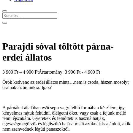
Parajdi sóval töltött párna-
erdei állatos
3 900
Ft
–
4 900
Ft
Ártartomány: 3 900 Ft - 4 900 Ft
Örök kedvenc az erdei állatos minta…nem is csoda, hiszen mosolyt
csalnak az arcunkra. Igaz?
A párnákat általában esőcsepp vagy felhő formában készítem, így
kényelmes rajtuk feküdni, ölelgetni őket, vagy csak a fejünk mellé
tenni éjszakára. Gyerekek és felnőttek is használhatják,
egészségmegőrző- és légtisztító hatása miatt azoknak is ajánlott, akik
nem szenvednek légúti panaszoktól.