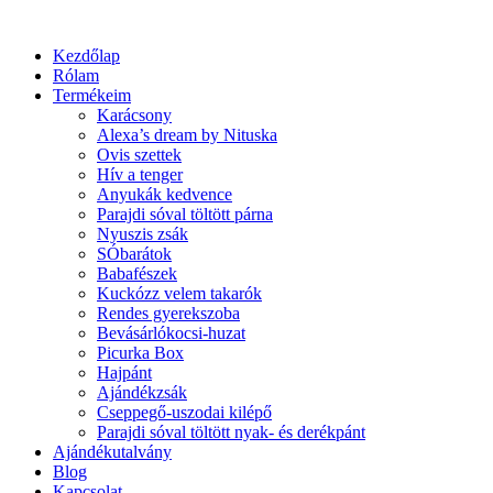
Kezdőlap
Rólam
Termékeim
Karácsony
Alexa’s dream by Nituska
Ovis szettek
Hív a tenger
Anyukák kedvence
Parajdi sóval töltött párna
Nyuszis zsák
SÓbarátok
Babafészek
Kuckózz velem takarók
Rendes gyerekszoba
Bevásárlókocsi-huzat
Picurka Box
Hajpánt
Ajándékzsák
Cseppegő-uszodai kilépő
Parajdi sóval töltött nyak- és derékpánt
Ajándékutalvány
Blog
Kapcsolat