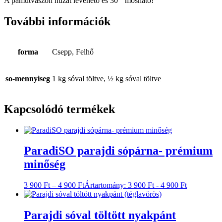
A pamutvászon huzat levehető és 30 ° mosható!
További információk
forma
Csepp, Felhő
so-mennyiseg
1 kg sóval töltve, ½ kg sóval töltve
Kapcsolódó termékek
ParadiSO parajdi sópárna- prémium
minőség
3 900
Ft
–
4 900
Ft
Ártartomány: 3 900 Ft - 4 900 Ft
Parajdi sóval töltött nyakpánt