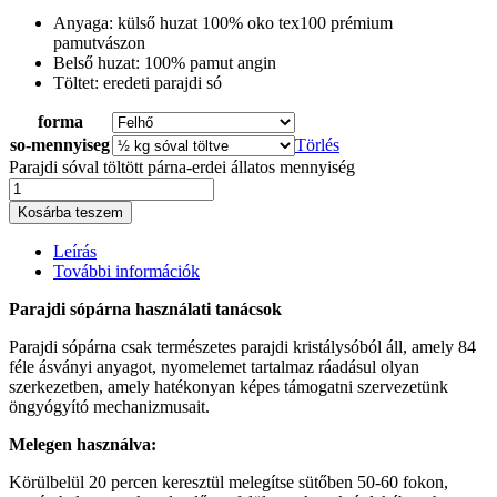
Anyaga: külső huzat 100% oko tex100 prémium
pamutvászon
Belső huzat: 100% pamut angin
Töltet: eredeti parajdi só
forma
so-mennyiseg
Törlés
Parajdi sóval töltött párna-erdei állatos mennyiség
Kosárba teszem
Leírás
További információk
Parajdi sópárna használati tanácsok
Parajdi sópárna csak természetes parajdi kristálysóból áll, amely 84
féle ásványi anyagot, nyomelemet tartalmaz ráadásul olyan
szerkezetben, amely hatékonyan képes támogatni szervezetünk
öngyógyító mechanizmusait.
Melegen használva:
Körülbelül 20 percen keresztül melegítse sütőben 50-60 fokon,