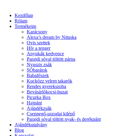
Kezdőlap
Rólam
Termékeim
Karácsony
Alexa’s dream by Nituska
Ovis szettek
Hív a tenger
Anyukák kedvence
Parajdi sóval töltött párna
Nyuszis zsák
SÓbarátok
Babafészek
Kuckózz velem takarók
Rendes gyerekszoba
Bevásárlókocsi-huzat
Picurka Box
Hajpánt
Ajándékzsák
Cseppegő-uszodai kilépő
Parajdi sóval töltött nyak- és derékpánt
Ajándékutalvány
Blog
Kapcsolat