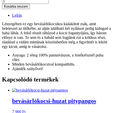
Kosárba teszem
Leírás
Lényegében ez egy bevásárlókocsikra kialakított zsák, amit
beleteszel az ülőkébe, az alján található két nyíláson pedig kidugod a
baba lábát. A felső részét ráhúzod a kocsi fogantyújára, így három
előnye is van. Te sem és a babád sem fogjátok ezt a kritikus részt,
ráadásul a vidám mintának köszönhetően még a figyelmét is leköti
egy kicsit, amíg te vásárolsz.
Anyaga: 2 réteg 100% pamutvászon, a fenékrésznél puha
vlies
Minden bevásárlókocsival kompatibilis.
Ajándék szütyővel!
Kapcsolódó termékek
bevásárlókocsi-huzat pitypangos
7 900
Ft